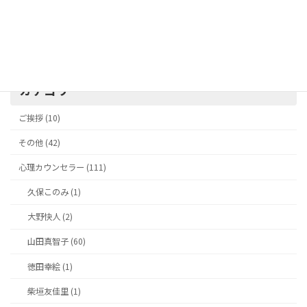
と「少し様子を見たほうが良い時」
2026年6月14日
カテゴリー
ご挨拶 (10)
その他 (42)
心理カウンセラー (111)
久保このみ (1)
大野快人 (2)
山田真智子 (60)
徳田幸絵 (1)
柴垣友佳里 (1)