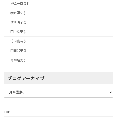
榊原一樹 (13)
横地里奈 (5)
濱崎明子 (3)
田中絵里 (3)
竹内嘉浩 (8)
門田保子 (6)
青柳裕美 (5)
ブログアーカイブ
ブ
ロ
グ
ア
ー
TOP
カ