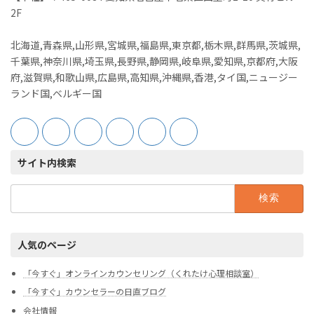
2F
北海道,青森県,山形県,宮城県,福島県,東京都,栃木県,群馬県,茨城県,
千葉県,神奈川県,埼玉県,長野県,静岡県,岐阜県,愛知県,京都府,大阪
府,滋賀県,和歌山県,広島県,高知県,沖縄県,香港,タイ国,ニュージー
ランド国,ベルギー国
サイト内検索
検
索:
人気のページ
「今すぐ」オンラインカウンセリング（くれたけ心理相談室）
「今すぐ」カウンセラーの日直ブログ
会社情報